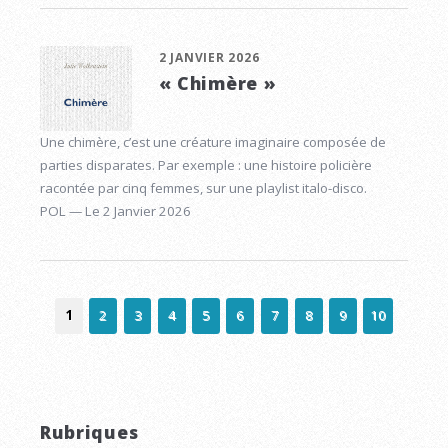
2 JANVIER 2026
« Chimère »
Une chimère, c’est une créature imaginaire composée de
parties disparates. Par exemple : une histoire policière
racontée par cinq femmes, sur une playlist italo-disco.
POL — Le 2 Janvier 2026
1
2
3
4
5
6
7
8
9
10
Rubriques