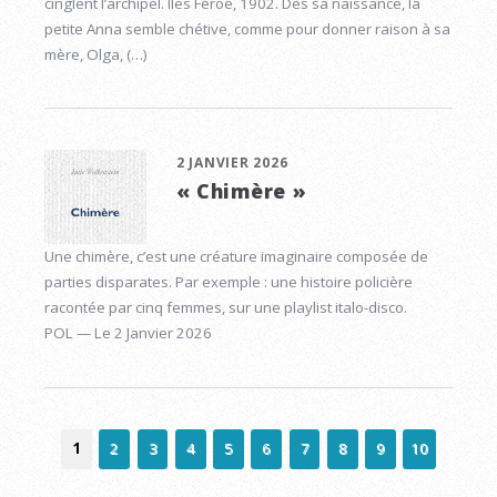
cinglent l’archipel. Îles Féroé, 1902. Dès sa naissance, la
petite Anna semble chétive, comme pour donner raison à sa
mère, Olga, (…)
2 JANVIER 2026
« Chimère »
Une chimère, c’est une créature imaginaire composée de
parties disparates. Par exemple : une histoire policière
racontée par cinq femmes, sur une playlist italo-disco.
POL — Le 2 Janvier 2026
1
2
3
4
5
6
7
8
9
10