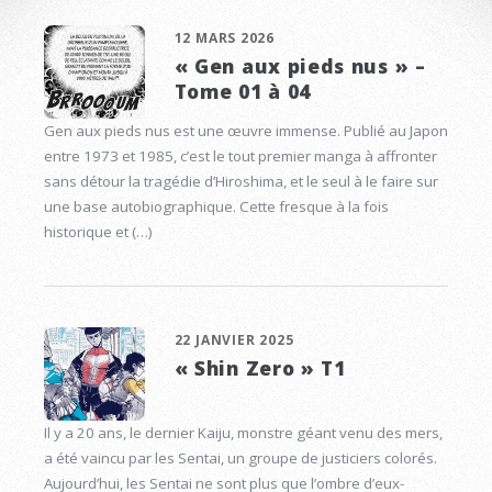
12 MARS 2026
« Gen aux pieds nus » –
Tome 01 à 04
Gen aux pieds nus est une œuvre immense. Publié au Japon
entre 1973 et 1985, c’est le tout premier manga à affronter
sans détour la tragédie d’Hiroshima, et le seul à le faire sur
une base autobiographique. Cette fresque à la fois
historique et (…)
22 JANVIER 2025
« Shin Zero » T1
Il y a 20 ans, le dernier Kaiju, monstre géant venu des mers,
a été vaincu par les Sentai, un groupe de justiciers colorés.
Aujourd’hui, les Sentai ne sont plus que l’ombre d’eux-