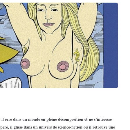
il erre dans un monde en pleine décomposition et ne s’intéresse
péré, il glisse dans un univers de science-fiction où il retrouve une