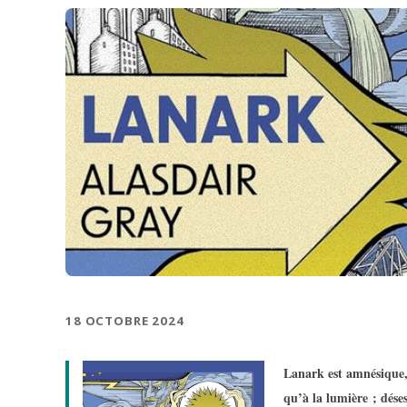
18 OCTOBRE 2024
Lanark est amnésique, 
qu’à la lumière ; déses