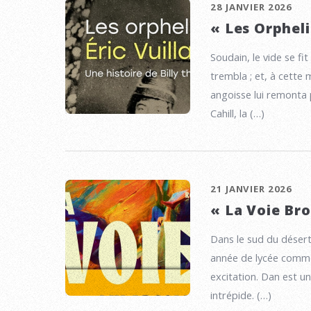
28 JANVIER 2026
« Les Orpheli
Soudain, le vide se fit
trembla ; et, à cette m
angoisse lui remonta p
Cahill, la (…)
21 JANVIER 2026
« La Voie Br
Dans le sud du déser
année de lycée comme
excitation. Dan est u
intrépide. (…)