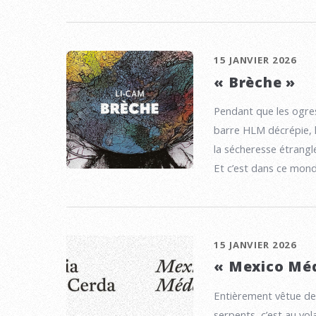
15 JANVIER 2026
« Brèche »
Pendant que les ogre
barre HLM décrépie, l’
la sécheresse étrangl
Et c’est dans ce mond
15 JANVIER 2026
« Mexico Mé
Entièrement vêtue de 
serpents, c’est au vo