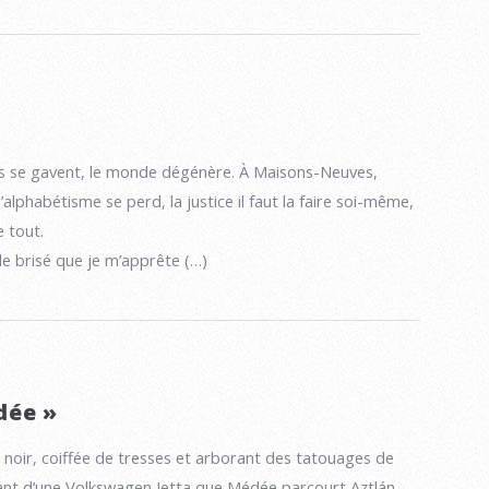
s se gavent, le monde dégénère. À Maisons-Neuves,
alphabétisme se perd, la justice il faut la faire soi-même,
e tout.
e brisé que je m’apprête (…)
dée »
noir, coiffée de tresses et arborant des tatouages de
lant d’une Volkswagen Jetta que Médée parcourt Aztlán,