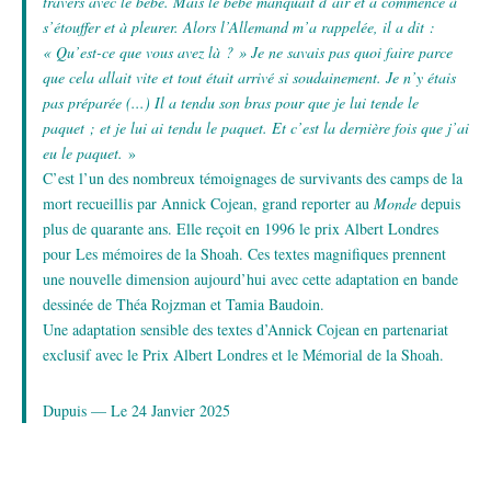
travers avec le bébé. Mais le bébé manquait d’air et a commencé à
s’étouffer et à pleurer. Alors l’Allemand m’a rappelée, il a dit :
« Qu’est-ce que vous avez là ? » Je ne savais pas quoi faire parce
que cela allait vite et tout était arrivé si soudainement. Je n’y étais
pas préparée (...) Il a tendu son bras pour que je lui tende le
paquet ; et je lui ai tendu le paquet. Et c’est la dernière fois que j’ai
eu le paquet.
»
C’est l’un des nombreux témoignages de survivants des camps de la
mort recueillis par Annick Cojean, grand reporter au
Monde
depuis
plus de quarante ans. Elle reçoit en 1996 le prix Albert Londres
pour Les mémoires de la Shoah. Ces textes magnifiques prennent
une nouvelle dimension aujourd’hui avec cette adaptation en bande
dessinée de Théa Rojzman et Tamia Baudoin.
Une adaptation sensible des textes d’Annick Cojean en partenariat
exclusif avec le Prix Albert Londres et le Mémorial de la Shoah.
Dupuis — Le 24 Janvier 2025