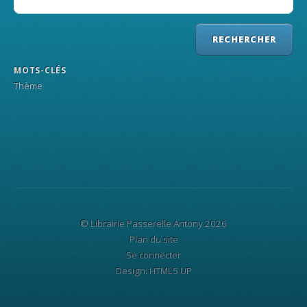
MOTS-CLÉS
Thème
© Librairie Passerelle Antony 2026
Plan du site
Se connecter
Design:
HTML5 UP