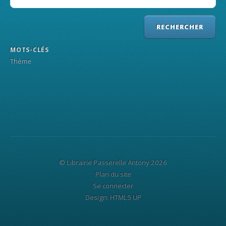
MOTS-CLÉS
Thème
© Librairie Passerelle Antony 2026
Plan du site
Se connecter
Design:
HTML5 UP