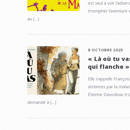
est seul à voir l’adve
triompher l’aventure 
au (…)
8 OCTOBRE 2025
« Là où tu v
qui flanche »
Elle s’appelle Franço
atteintes par la malad
Étienne Davodeau trou
demandé à (…)