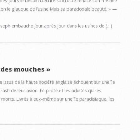
 des jours le besoin d’écrire s’incruste tenace comme une
on le glauque de l’usine Mais sa paradoxale beauté. » —
Joseph embauche jour après jour dans les usines de (…)
 des mouches »
issus de la haute société anglaise échouent sur une île
rash de leur avion. Le pilote et les adultes qui les
morts. Livrés à eux-même sur une île paradisiaque, les