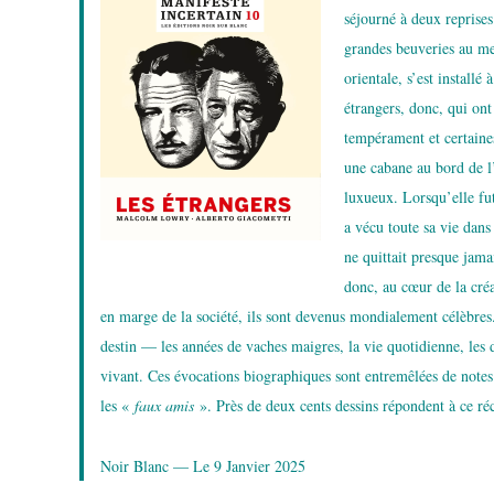
séjourné à deux reprise
grandes beuveries au mes
orientale, s’est install
étrangers, donc, qui ont
tempérament et certaines
une cabane au bord de l
luxueux. Lorsqu’elle fut
a vécu toute sa vie dans
ne quittait presque jama
donc, au cœur de la créa
en marge de la société, ils sont devenus mondialement célèbres.
destin — les années de vaches maigres, la vie quotidienne, les do
vivant. Ces évocations biographiques sont entremêlées de notes
les «
faux amis
». Près de deux cents dessins répondent à ce réc
Noir Blanc — Le 9 Janvier 2025