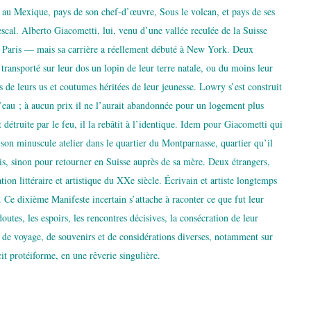
s au Mexique, pays de son chef-d’œuvre, Sous le volcan, et pays de ses
cal. Alberto Giacometti, lui, venu d’une vallée reculée de la Suisse
é à Paris — mais sa carrière a réellement débuté à New York. Deux
 transporté sur leur dos un lopin de leur terre natale, ou du moins leur
 de leurs us et coutumes héritées de leur jeunesse. Lowry s’est construit
’eau ; à aucun prix il ne l’aurait abandonnée pour un logement plus
 détruite par le feu, il la rebâtit à l’identique. Idem pour Giacometti qui
 son minuscule atelier dans le quartier du Montparnasse, quartier qu’il
is, sinon pour retourner en Suisse auprès de sa mère. Deux étrangers,
tion littéraire et artistique du XXe siècle. Écrivain et artiste longtemps
 Ce dixième Manifeste incertain s’attache à raconter ce que fut leur
utes, les espoirs, les rencontres décisives, la consécration de leur
 de voyage, de souvenirs et de considérations diverses, notamment sur
it protéiforme, en une rêverie singulière.