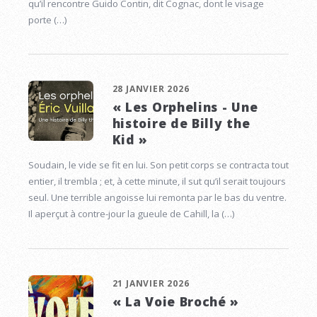
qu’il rencontre Guido Contin, dit Cognac, dont le visage
porte (…)
28 JANVIER 2026
« Les Orphelins - Une
histoire de Billy the
Kid »
Soudain, le vide se fit en lui. Son petit corps se contracta tout
entier, il trembla ; et, à cette minute, il sut qu’il serait toujours
seul. Une terrible angoisse lui remonta par le bas du ventre.
Il aperçut à contre-jour la gueule de Cahill, la (…)
21 JANVIER 2026
« La Voie Broché »