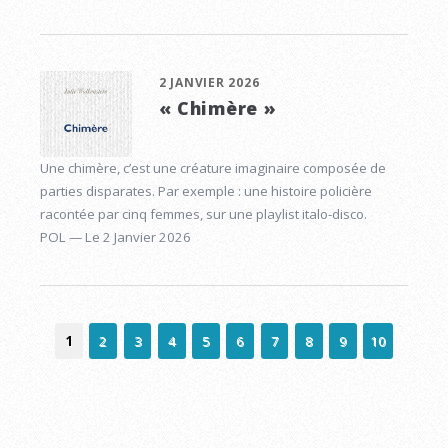
2 JANVIER 2026
« Chimère »
Une chimère, c’est une créature imaginaire composée de
parties disparates. Par exemple : une histoire policière
racontée par cinq femmes, sur une playlist italo-disco.
POL — Le 2 Janvier 2026
1
2
3
4
5
6
7
8
9
10