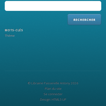
MOTS-CLÉS
Thème
© Librairie Passerelle Antony 2026
Plan du site
Se connecter
Design:
HTML5 UP