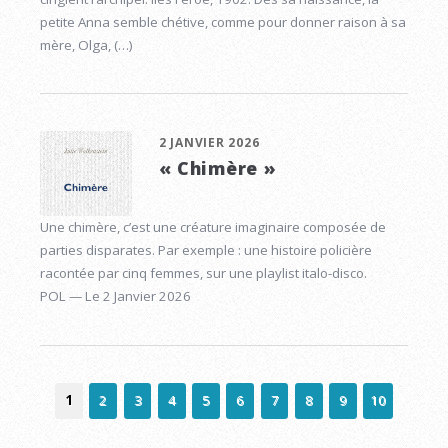
petite Anna semble chétive, comme pour donner raison à sa
mère, Olga, (…)
2 JANVIER 2026
« Chimère »
Une chimère, c’est une créature imaginaire composée de
parties disparates. Par exemple : une histoire policière
racontée par cinq femmes, sur une playlist italo-disco.
POL — Le 2 Janvier 2026
1
2
3
4
5
6
7
8
9
10