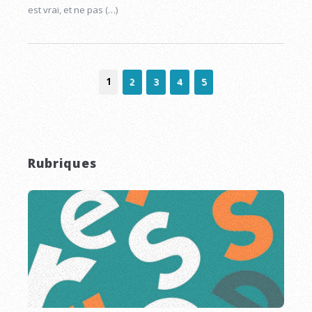
est vrai, et ne pas (…)
1
2
3
4
5
Rubriques