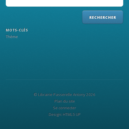
MOTS-CLÉS
Thème
© Librairie Passerelle Antony 2026
Plan du site
Se connecter
Design:
HTML5 UP