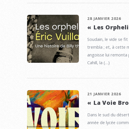
28 JANVIER 2026
« Les Orpheli
Soudain, le vide se fit
trembla ; et, à cette m
angoisse lui remonta p
Cahill, la (…)
21 JANVIER 2026
« La Voie Br
Dans le sud du déser
année de lycée comme