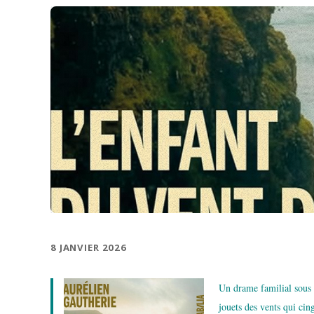
8 JANVIER 2026
Un drame familial sous l
jouets des vents qui cing