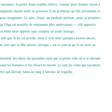
a naissance, la petite Anna semble chétive, comme pour donner raison à
 inquiétée durant toute sa grossesse d’un problème qu’elle pressentait et
pour imaginaire. Le père, Jonas, un modeste pêcheur, aime sa première-
u’Olga est assaillie de sentiments plus ambiva­lents — elle apprécie
e sa belle-sœur apporte sans compter au jeune ménage.
 sent que la fin est proche, mais il veut tenir quelques heures encore,
e jour que sa fille adorée, puisque c’est ce jour-là qu’il est mort au-
milial, les objets du quotidien ainsi que la petite ville où il se déroule
uand les hommes et les choses se taisent, ce sont les vents qui racontent,
ibres qui élèvent Anna au rang d’héroïne de tragédie.