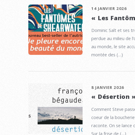
14 JANVIER 2026
« Les Fantôm
Dominic Salt et ses tr
perdue au milieu de l
au monde, le site accu
montée des (…)
8 JANVIER 2026
« Désertion 
Comment Steve passe-t
coeur de la boucherie
raconte. On se lance 
Sur la frise de (…)