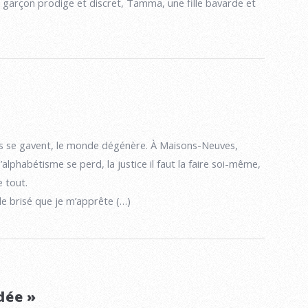
n garçon prodige et discret, Tamma, une fille bavarde et
s se gavent, le monde dégénère. À Maisons-Neuves,
alphabétisme se perd, la justice il faut la faire soi-même,
e tout.
e brisé que je m’apprête (…)
dée »