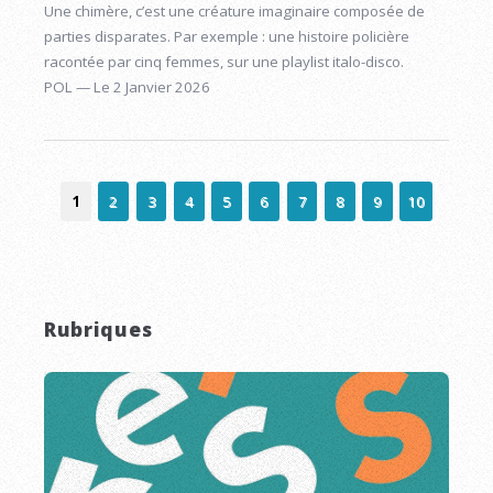
Une chimère, c’est une créature imaginaire composée de
parties disparates. Par exemple : une histoire policière
racontée par cinq femmes, sur une playlist italo-disco.
POL — Le 2 Janvier 2026
1
2
3
4
5
6
7
8
9
10
Rubriques