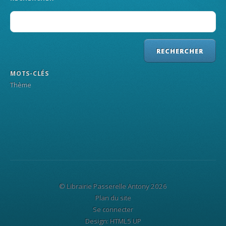
MOTS-CLÉS
Thème
© Librairie Passerelle Antony 2026
Plan du site
Se connecter
Design:
HTML5 UP