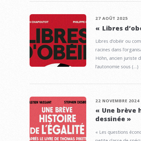
27 AOÛT 2025
« Libres d’ob
Libres d’obéir ou co
racines dans l’organi
Höhn, ancien juriste d
l’autonomie sous (…)
22 NOVEMBRE 2024
« Une brève h
dessinée »
« Les questions écon
petite classe de spéci