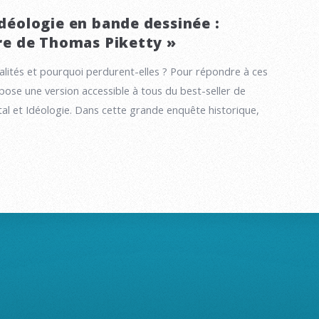
Idéologie en bande dessinée :
vre de Thomas Piketty »
galités et pourquoi perdurent-elles ? Pour répondre à ces
opose une version accessible à tous du best-seller de
al et Idéologie. Dans cette grande enquête historique,