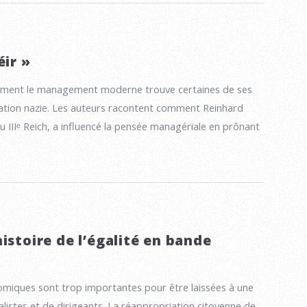
éir »
mment le management moderne trouve certaines de ses
sation nazie. Les auteurs racontent comment Reinhard
u IIIᵉ Reich, a influencé la pensée managériale en prônant
istoire de l’égalité en bande
omiques sont trop importantes pour être laissées à une
alistes et de dirigeants. La réappropriation citoyenne de