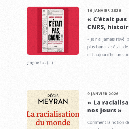
16 JANVIER 2026
« C’était pas
CNRS, histoi
« Je n’ai jamais rêvé,
plus banal - c’était
est aujourd’hui un so
gagné ! », (…)
9 JANVIER 2026
« La racialis
nos jours »
Comment la notion de r