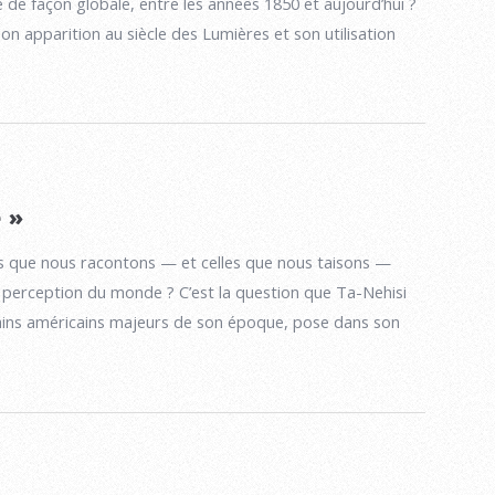
de façon globale, entre les années 1850 et aujourd’hui ?
on apparition au siècle des Lumières et son utilisation
 »
s que nous racontons — et celles que nous taisons —
 perception du monde ? C’est la question que Ta-Nehisi
vains américains majeurs de son époque, pose dans son