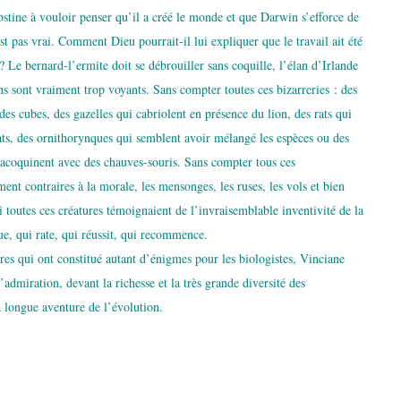
stine à vouloir penser qu’il a créé le monde et que Darwin s’efforce de
st pas vrai. Comment Dieu pourrait-il lui expliquer que le travail ait été
 ? Le bernard-l’ermite doit se débrouiller sans coquille, l’élan d’Irlande
ns sont vraiment trop voyants. Sans compter toutes ces bizarreries : des
s cubes, des gazelles qui cabriolent en présence du lion, des rats qui
ats, des ornithorynques qui semblent avoir mélangé les espèces ou des
s’acoquinent avec des chauves-souris. Sans compter tous ces
t contraires à la morale, les mensonges, les ruses, les vols et bien
si toutes ces créatures témoignaient de l’invraisemblable inventivité de la
que, qui rate, qui réussit, qui recommence.
ires qui ont constitué autant d’énigmes pour les biologistes, Vinciane
admiration, devant la richesse et la très grande diversité des
a longue aventure de l’évolution.