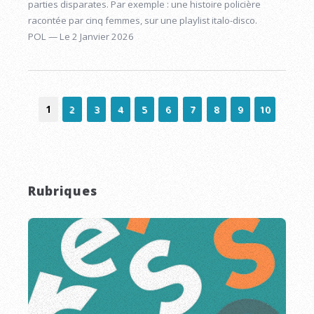
parties disparates. Par exemple : une histoire policière
racontée par cinq femmes, sur une playlist italo-disco.
POL — Le 2 Janvier 2026
1
2
3
4
5
6
7
8
9
10
Rubriques