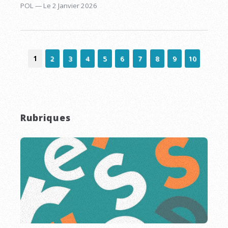
POL — Le 2 Janvier 2026
1
2
3
4
5
6
7
8
9
10
Rubriques